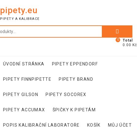
Skip
pipety.eu
to
content
PIPETY A KALIBRACE
Hledat:
0
Total
0.00 Kč
ÚVODNÍ STRÁNKA
PIPETY EPPENDORF
PIPETY FINNPIPETTE
PIPETY BRAND
PIPETY GILSON
PIPETY SOCOREX
PIPETY ACCUMAX
ŠPIČKY K PIPETÁM
POPIS KALIBRAČNÍ LABORATOŘE
KOŠÍK
MŮJ ÚČET