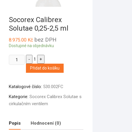
Socorex Calibrex
Solutae 0,25-2,5 ml
bez DPH
8.975.00
Kč
Dostupné na objednávku
Quantity
-
1
+
Přidat do košíku
Katalogové číslo:
530.002FC
Kategorie:
Socorex Calibrex Solutae s
cirkulačním ventilem
Popis
Hodnocení (0)