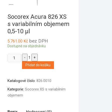
Socorex Acura 826 XS
s variabilním objemem
0,5-10 µl
bez DPH
5.761.00
Kč
Dostupné na objednávku
Quantity
-
1
+
Přidat do košíku
Katalogové číslo:
826.0010
Kategorie:
Socorex XS s variabilním
objemem
Popis
Hodnocení (0)