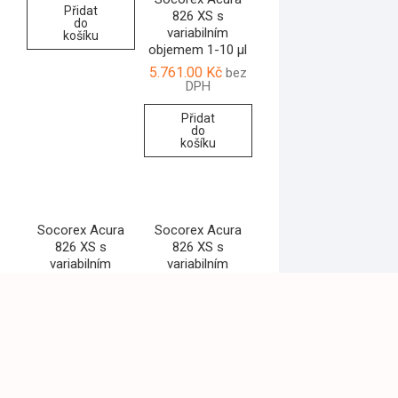
Přidat
826 XS s
do
variabilním
košíku
objemem 1-10 µl
5.761.00
Kč
bez
DPH
Přidat
do
košíku
Socorex Acura
Socorex Acura
826 XS s
826 XS s
variabilním
variabilním
objemem 5-50 µl
objemem 20-200
µl
5.329.00
Kč
bez
DPH
5.329.00
Kč
bez
DPH
Přidat
do
Přidat
košíku
do
košíku