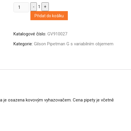
Quantity
-
1
+
Přidat do košíku
Katalogové číslo:
GV910027
Kategorie:
Gilson Pipetman G s variabilním objemem
eta je osazena kovovým vyhazovačem. Cena pipety je včetně