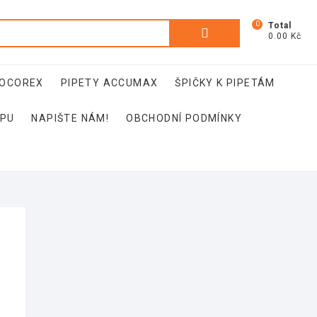
0
Hledat:
Total
0.00 Kč
SOCOREX
PIPETY ACCUMAX
ŠPIČKY K PIPETÁM
OPU
NAPIŠTE NÁM!
OBCHODNÍ PODMÍNKY