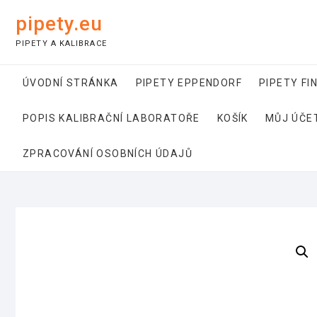
Skip
pipety.eu
to
content
PIPETY A KALIBRACE
ÚVODNÍ STRÁNKA
PIPETY EPPENDORF
PIPETY FI
POPIS KALIBRAČNÍ LABORATOŘE
KOŠÍK
MŮJ ÚČE
ZPRACOVÁNÍ OSOBNÍCH ÚDAJŮ