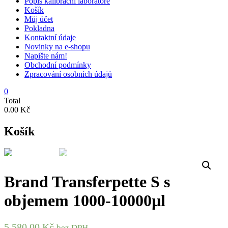
Popis kalibrační laboratoře
Košík
Můj účet
Pokladna
Kontaktní údaje
Novinky na e-shopu
Napište nám!
Obchodní podmínky
Zpracování osobních údajů
0
Total
0.00 Kč
Košík
Brand Transferpette S s
objemem 1000-10000µl
5.580.00
Kč
bez DPH