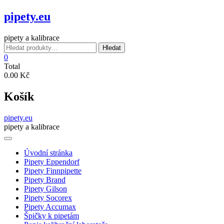
Skip
pipety.eu
to
content
pipety a kalibrace
Hledat:
Hledat
0
Total
0.00 Kč
Košík
pipety.eu
pipety a kalibrace
Úvodní stránka
Pipety Eppendorf
Pipety Finnpipette
Pipety Brand
Pipety Gilson
Pipety Socorex
Pipety Accumax
Špičky k pipetám