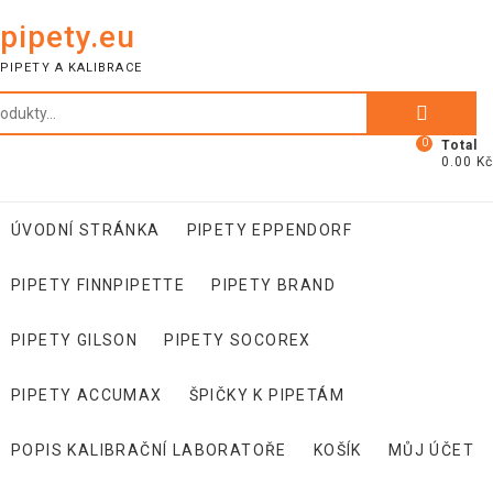
Skip
pipety.eu
to
content
PIPETY A KALIBRACE
Hledat:
0
Total
0.00 Kč
ÚVODNÍ STRÁNKA
PIPETY EPPENDORF
PIPETY FINNPIPETTE
PIPETY BRAND
PIPETY GILSON
PIPETY SOCOREX
PIPETY ACCUMAX
ŠPIČKY K PIPETÁM
POPIS KALIBRAČNÍ LABORATOŘE
KOŠÍK
MŮJ ÚČET