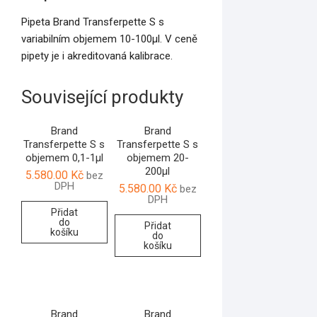
Pipeta Brand Transferpette S s
variabilním objemem 10-100µl. V ceně
pipety je i akreditovaná kalibrace.
Související produkty
Brand
Brand
Transferpette S s
Transferpette S s
objemem 0,1-1µl
objemem 20-
200µl
5.580.00
Kč
bez
DPH
5.580.00
Kč
bez
DPH
Přidat
do
Přidat
košíku
do
košíku
Brand
Brand