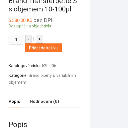
Brand Transferpette S
s objemem 10-100µl
bez DPH
5.580.00
Kč
Dostupné na objednávku
Quantity
-
1
+
Přidat do košíku
Katalogové číslo:
520.006
Kategorie:
Brand pipety s variabilním
objemem
Popis
Hodnocení (0)
Popis