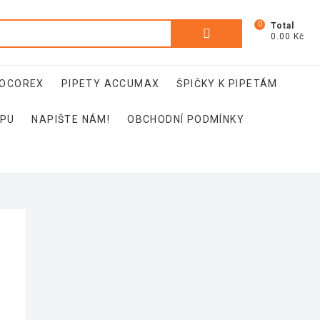
0
Hledat:
Total
0.00 Kč
SOCOREX
PIPETY ACCUMAX
ŠPIČKY K PIPETÁM
OPU
NAPIŠTE NÁM!
OBCHODNÍ PODMÍNKY