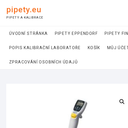
Skip
pipety.eu
to
content
PIPETY A KALIBRACE
ÚVODNÍ STRÁNKA
PIPETY EPPENDORF
PIPETY FI
POPIS KALIBRAČNÍ LABORATOŘE
KOŠÍK
MŮJ ÚČE
ZPRACOVÁNÍ OSOBNÍCH ÚDAJŮ