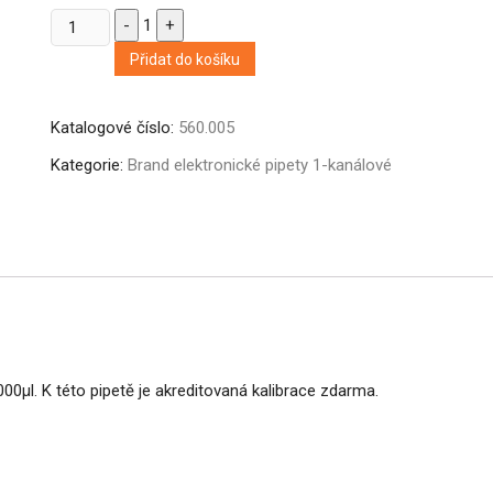
Quantity
-
1
+
Přidat do košíku
Katalogové číslo:
560.005
Kategorie:
Brand elektronické pipety 1-kanálové
00µl. K této pipetě je akreditovaná kalibrace zdarma.