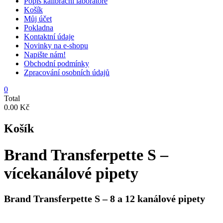
Popis kalibrační laboratoře
Košík
Můj účet
Pokladna
Kontaktní údaje
Novinky na e-shopu
Napište nám!
Obchodní podmínky
Zpracování osobních údajů
0
Total
0.00 Kč
Košík
Brand Transferpette S –
vícekanálové pipety
Brand Transferpette S – 8 a 12 kanálové pipety