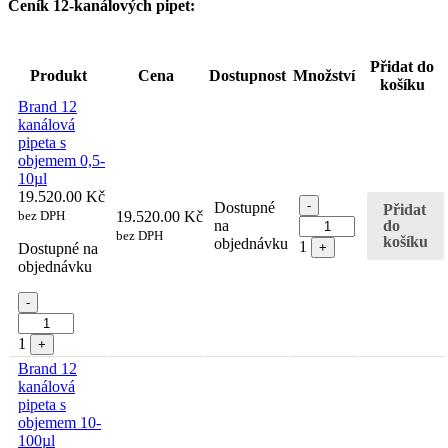
Ceník 12-kanálových pipet:
Přidat do
Produkt
Cena
Dostupnost
Množství
košíku
Brand 12
kanálová
pipeta s
objemem 0,5-
10µl
19.520.00
Kč
Quantity
-
Dostupné
Přidat
bez DPH
19.520.00
Kč
do
na
bez DPH
košíku
objednávku
1
Dostupné na
+
objednávku
Quantity
-
1
+
Brand 12
kanálová
pipeta s
objemem 10-
100µl