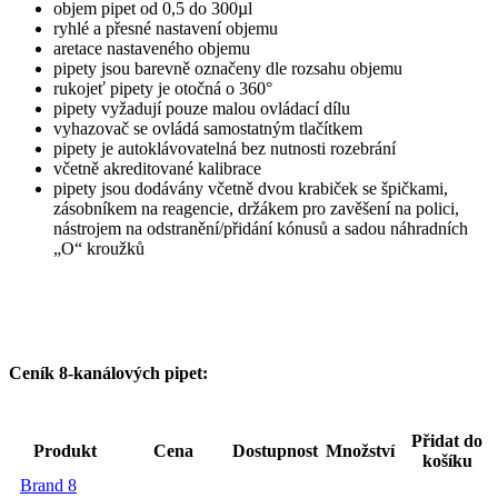
objem pipet od 0,5 do 300µl
ryhlé a přesné nastavení objemu
aretace nastaveného objemu
pipety jsou barevně označeny dle rozsahu objemu
rukojeť pipety je otočná o 360°
pipety vyžadují pouze malou ovládací dílu
vyhazovač se ovládá samostatným tlačítkem
pipety je autoklávovatelná bez nutnosti rozebrání
včetně akreditované kalibrace
pipety jsou dodávány včetně dvou krabiček se špičkami,
zásobníkem na reagencie, držákem pro zavěšení na polici,
nástrojem na odstranění/přidání kónusů a sadou náhradních
„O“ kroužků
Ceník 8-kanálových pipet:
Přidat do
Produkt
Cena
Dostupnost
Množství
košíku
Brand 8