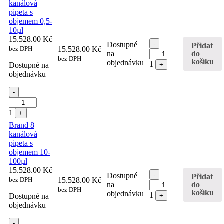
kanálová
pipeta s
objemem 0,5-
10µl
15.528.00
Kč
Quantity
-
Dostupné
Přidat
bez DPH
15.528.00
Kč
do
na
bez DPH
košíku
objednávku
1
Dostupné na
+
objednávku
Quantity
-
1
+
Brand 8
kanálová
pipeta s
objemem 10-
100µl
15.528.00
Kč
Quantity
-
Dostupné
Přidat
bez DPH
15.528.00
Kč
do
na
bez DPH
košíku
objednávku
1
Dostupné na
+
objednávku
Quantity
-