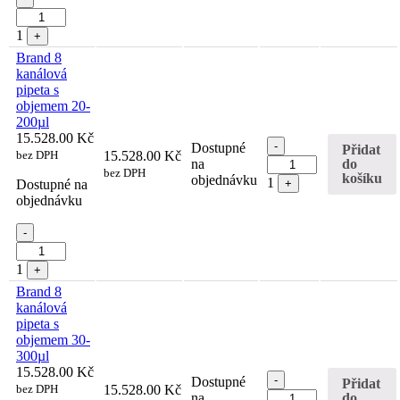
1
+
Brand 8
kanálová
pipeta s
objemem 20-
200µl
15.528.00
Kč
Quantity
-
Dostupné
Přidat
bez DPH
15.528.00
Kč
do
na
bez DPH
košíku
objednávku
1
Dostupné na
+
objednávku
Quantity
-
1
+
Brand 8
kanálová
pipeta s
objemem 30-
300µl
15.528.00
Kč
Quantity
-
Dostupné
Přidat
bez DPH
15.528.00
Kč
do
na