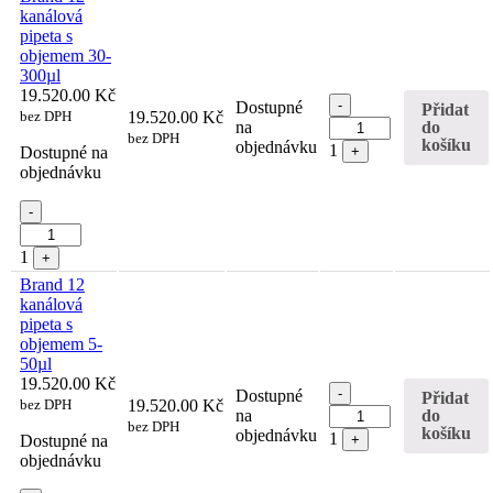
kanálová
pipeta s
objemem 30-
300µl
19.520.00
Kč
Quantity
-
Dostupné
Přidat
bez DPH
19.520.00
Kč
do
na
bez DPH
košíku
objednávku
1
Dostupné na
+
objednávku
Quantity
-
1
+
Brand 12
kanálová
pipeta s
objemem 5-
50µl
19.520.00
Kč
Quantity
-
Dostupné
Přidat
bez DPH
19.520.00
Kč
do
na
bez DPH
košíku
objednávku
1
Dostupné na
+
objednávku