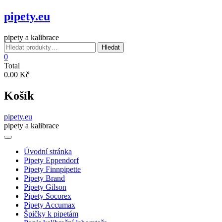
Skip
pipety.eu
to
content
pipety a kalibrace
Hledat:
Hledat
0
Total
0.00 Kč
Košík
pipety.eu
pipety a kalibrace
Úvodní stránka
Pipety Eppendorf
Pipety Finnpipette
Pipety Brand
Pipety Gilson
Pipety Socorex
Pipety Accumax
Špičky k pipetám