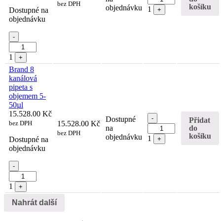
bez DPH
košíku
objednávku
1
Dostupné na
+
objednávku
Quantity
-
1
+
Brand 8
kanálová
pipeta s
objemem 5-
50µl
15.528.00
Kč
Quantity
-
Dostupné
Přidat
bez DPH
15.528.00
Kč
do
na
bez DPH
košíku
objednávku
1
Dostupné na
+
objednávku
Quantity
-
1
+
Nahrát další