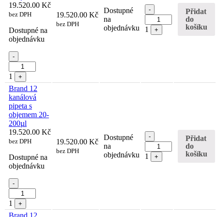
19.520.00
Kč
Quantity
-
Dostupné
Přidat
bez DPH
19.520.00
Kč
do
na
bez DPH
košíku
objednávku
1
Dostupné na
+
objednávku
Quantity
-
1
+
Brand 12
kanálová
pipeta s
objemem 20-
200µl
19.520.00
Kč
Quantity
-
Dostupné
Přidat
bez DPH
19.520.00
Kč
do
na
bez DPH
košíku
objednávku
1
Dostupné na
+
objednávku
Quantity
-
1
+
Brand 12