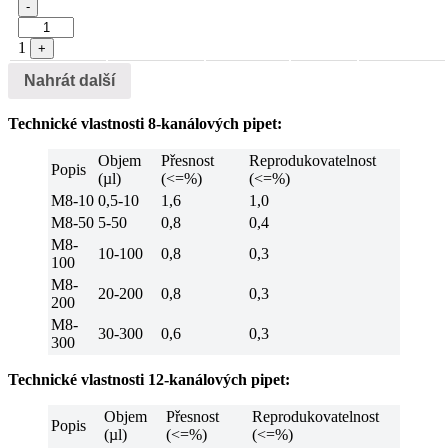
Quantity
-
1
+
Nahrát další
Technické vlastnosti 8-kanálových pipet:
Objem
Přesnost
Reprodukovatelnost
Popis
(µl)
(<=%)
(<=%)
M8-10
0,5-10
1,6
1,0
M8-50
5-50
0,8
0,4
M8-
10-100
0,8
0,3
100
M8-
20-200
0,8
0,3
200
M8-
30-300
0,6
0,3
300
Technické vlastnosti 12-kanálových pipet:
Objem
Přesnost
Reprodukovatelnost
Popis
(µl)
(<=%)
(<=%)