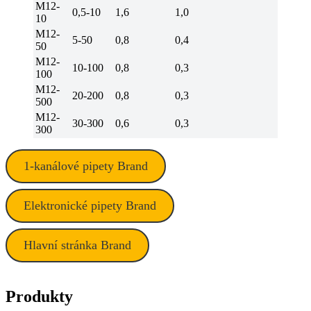
M12-
0,5-10
1,6
1,0
10
M12-
5-50
0,8
0,4
50
M12-
10-100
0,8
0,3
100
M12-
20-200
0,8
0,3
500
M12-
30-300
0,6
0,3
300
1-kanálové pipety Brand
Elektronické pipety Brand
Hlavní stránka Brand
Produkty